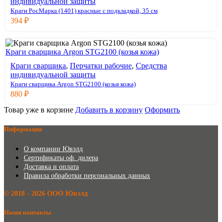
индивидуальной защиты
Краги РосМарка (1401) красные с подкладкой, 35 см
394
₽
Краги сварщика Argon STG2100 (козья кожа)
Краги сварщика
,
Перчатки рабочие
,
Средства
индивидуальной защиты
Краги сварщика Argon STG2100 (козья кожа)
880
₽
Товар уже в корзине
Добавить в корзину
Оформить
Информация
О компании Ювэлд
Сертификаты оф. дилера
Доставка и оплата
Правила обработки персональных данных
©️ 2018 - 2026 ООО Ювэлд
Наши контакты