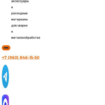
аксессуары
и
расходные
материалы
для сварки
и
металлообработки
+7 (960) 846-15-50