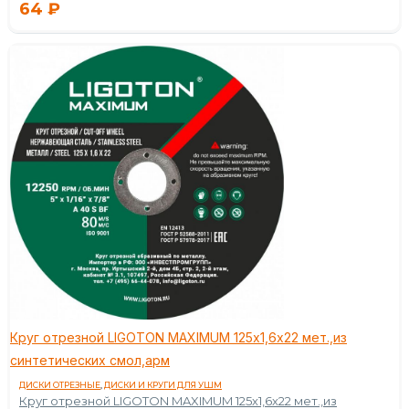
64
₽
Круг отрезной LIGOTON MAXIMUM 125х1,6х22 мет.,из
синтетических смол,арм
ДИСКИ ОТРЕЗНЫЕ
,
ДИСКИ И КРУГИ ДЛЯ УШМ
Круг отрезной LIGOTON MAXIMUM 125х1,6х22 мет.,из