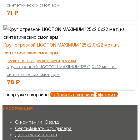
синтетических смол,арм
71
₽
Круг отрезной LIGOTON MAXIMUM 125х2,0х22 мет.,из
синтетических смол,арм
ДИСКИ ОТРЕЗНЫЕ
,
ДИСКИ И КРУГИ ДЛЯ УШМ
Круг отрезной LIGOTON MAXIMUM 125х2,0х22 мет.,из
синтетических смол,арм
78
₽
Товар уже в корзине
Добавить в корзину
Оформить
ИНФОРМАЦИЯ
О компании Ювэлд
Сертификаты оф. дилера
Доставка и оплата