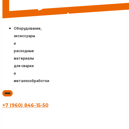
Оборудование,
аксессуары
и
расходные
материалы
для сварки
и
металлообработки
+7 (960) 846-15-50