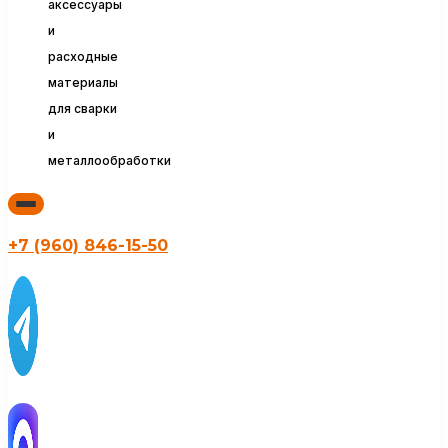
аксессуары
и
расходные
материалы
для сварки
и
металлообработки
+7 (960) 846-15-50