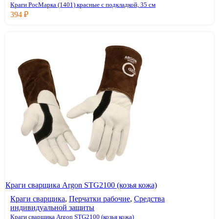
Краги РосМарка (1401) красные с подкладкой, 35 см
394
₽
Краги сварщика Argon STG2100 (козья кожа)
Краги сварщика
,
Перчатки рабочие
,
Средства
индивидуальной защиты
Краги сварщика Argon STG2100 (козья кожа)