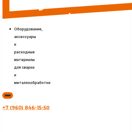
Оборудование,
аксессуары
и
расходные
материалы
для сварки
и
металлообработки
+7 (960) 846-15-50