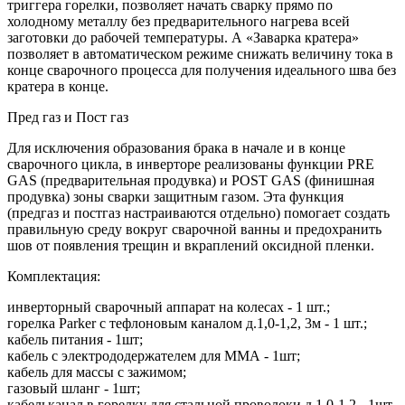
триггера горелки, позволяет начать сварку прямо по
холодному металлу без предварительного нагрева всей
заготовки до рабочей температуры. А «Заварка кратера»
позволяет в автоматическом режиме снижать величину тока в
конце сварочного процесса для получения идеального шва без
кратера в конце.
Пред газ и Пост газ
Для исключения образования брака в начале и в конце
сварочного цикла, в инверторе реализованы функции PRE
GAS (предварительная продувка) и POST GAS (финишная
продувка) зоны сварки защитным газом. Эта функция
(предгаз и постгаз настраиваются отдельно) помогает создать
правильную среду вокруг сварочной ванны и предохранить
шов от появления трещин и вкраплений оксидной пленки.
Комплектация:
инверторный сварочный аппарат на колесах - 1 шт.;
горелка Parker с тефлоновым каналом д.1,0-1,2, 3м - 1 шт.;
кабель питания - 1шт;
кабель с электрододержателем для ММА - 1шт;
кабель для массы с зажимом;
газовый шланг - 1шт;
кабельканал в горелку для стальной проволоки д.1,0-1,2 - 1шт