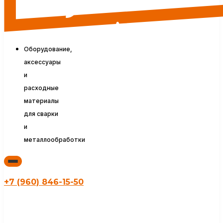
Оборудование,
аксессуары
и
расходные
материалы
для сварки
и
металлообработки
+7 (960) 846-15-50