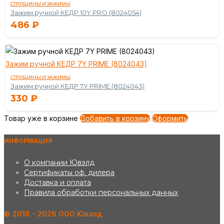
СТРУБЦИНЫ И ЗАЖИМЫ
Зажим ручной КЕДР 10Y PRO (8024054)
486
₽
Зажим ручной КЕДР 7Y PRIME (8024043)
СТРУБЦИНЫ И ЗАЖИМЫ
Зажим ручной КЕДР 7Y PRIME (8024043)
330
₽
Товар уже в корзине
Добавить в корзину
Оформить
ИНФОРМАЦИЯ
О компании Ювэлд
Сертификаты оф. дилера
Доставка и оплата
Правила обработки персональных данных
©️ 2018 - 2026 ООО Ювэлд