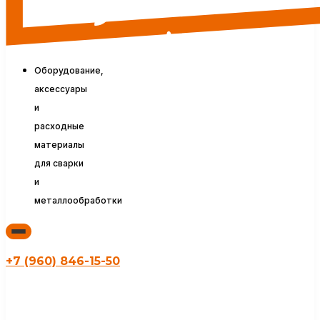
Оборудование,
аксессуары
и
расходные
материалы
для сварки
и
металлообработки
+7 (960) 846-15-50