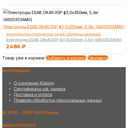
Электроды ESAB OK46.00P ф3,0х350мм, 5,3кг (4600303AM0)
ЭЛЕКТРОДЫ ДЛЯ УГЛЕРОДИСТЫХ СТАЛЕЙ
,
ЭЛЕКТРОДЫ СВАРОЧНЫЕ
Электроды ESAB OK46.00P ф3,0х350мм, 5,3кг (4600303AM0)
2486
₽
Товар уже в корзине
Добавить в корзину
Оформить
ИНФОРМАЦИЯ
О компании Ювэлд
Сертификаты оф. дилера
Доставка и оплата
Правила обработки персональных данных
©️ 2018 - 2026 ООО Ювэлд
НАШИ КОНТАКТЫ