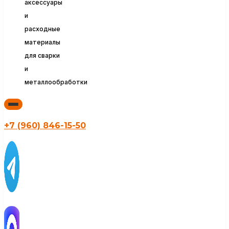
аксессуары
и
расходные
материалы
для сварки
и
металлообработки
+7 (960) 846-15-50